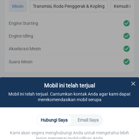
Mesin
Transmisi, Roda Penggerak & Kopling
Kemudi & R
Engine Starting
Engine Idling
Akselarasi Mesin
Suara Mesin
Pemeriksaan Underbody
Lulus
Mobil ini telah terjual
Mobil ini telah terjual. Cantumkan kontak Anda agar kami dapat
Cairan
Mesin
Sistem Pendingin
Sistem Kelistrikan
merekomendasikan mobil serupa
Oli Mesin
Hubungi Saya
Email Saya
Coolant
Kami akan segera menghubungi Anda untuk mengetahui lebih
lanjut mengenai mobil pilihan Anda