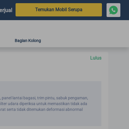
Temukan Mobil Serupa
erjual
Bagian Kolong
Lulus
i, panel lantai bagasi, trim pintu, sabuk pengaman,
 filter udara diperiksa untuk memastikan tidak ada
karat serta tidak ditemukan deformasi abnormal