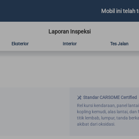
Mobil ini telah t
Laporan Inspeksi
Eksterior
Interior
Tes Jalan
Standar CARSOME Certified
Rel kursi kendaraan, panel lanta
kopling kemudi, alas lantai, dan
titik lembab, lumpur, tanda ber
akibat dari oksidasi.