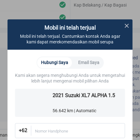
Kap Belakang / Kap Bagasi
Mobil ini telah terjual
Mobil ini telah terjual. Cantumkan kontak Anda agar
kami dapat merekomendasikan mobil serupa
Standar CARSOME Certified
Hubungi Saya
Email Saya
Seluruh area yang ada pada in
karpet, dan dasbor untuk m
Kami akan segera menghubungi Anda untuk mengetahui
Kondisi AC mobil tidak lupu
lebih lanjut mengenai mobil pilihan Anda
AC berfungsi dengan baik.
Rekondisi yang kami lakuka
2021 Suzuki XL7 ALPHA 1.5
pembersihan menyeluruh pad
Inspeksi dan rekondisi pada
mobil telah memenuhi stand
56.642 km | Automatic
+62
Nomor Handphone
manas Kaca, Sistem Udara, Ac, Kabut & Penghilang Embun
Kelengk