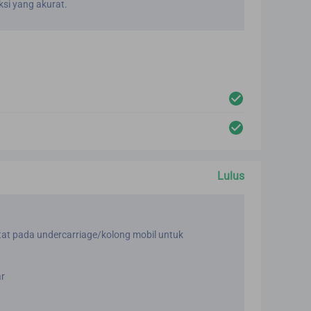
si yang akurat.
Lulus
tat pada undercarriage/kolong mobil untuk
r