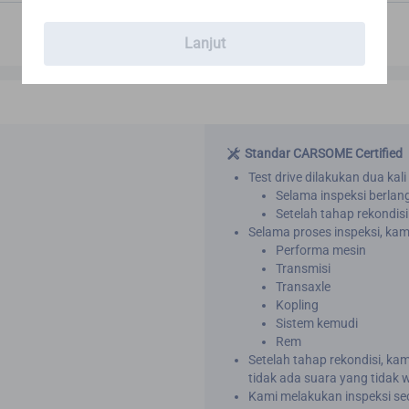
Lanjut
Standar CARSOME Certified
Test drive dilakukan dua kali
Selama inspeksi berla
Setelah tahap rekondisi
Selama proses inspeksi, kam
Performa mesin
Transmisi
Transaxle
Kopling
Sistem kemudi
Rem
Setelah tahap rekondisi, ka
tidak ada suara yang tidak 
Kami melakukan inspeksi sec