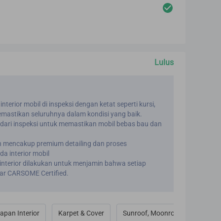
Lulus
terior mobil di inspeksi dengan ketat seperti kursi,
emastikan seluruhnya dalam kondisi yang baik.
t dari inspeksi untuk memastikan mobil bebas bau dan
n mencakup premium detailing dan proses
a interior mobil
 interior dilakukan untuk menjamin bahwa setiap
ar CARSOME Certified.
apan Interior
Karpet & Cover
Sunroof, Moonroof, Convertible