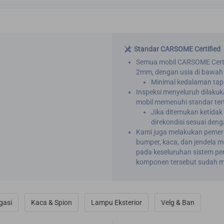
Standar CARSOME Certified
Semua mobil CARSOME Certi
2mm, dengan usia di bawah
Minimal kedalaman ta
Inspeksi menyeluruh dilaku
mobil memenuhi standar tert
Jika ditemukan ketida
direkondisi sesuai d
Kami juga melakukan pemeri
bumper, kaca, dan jendela m
pada keseluruhan sistem p
komponen tersebut sudah m
gasi
Kaca & Spion
Lampu Eksterior
Velg & Ban