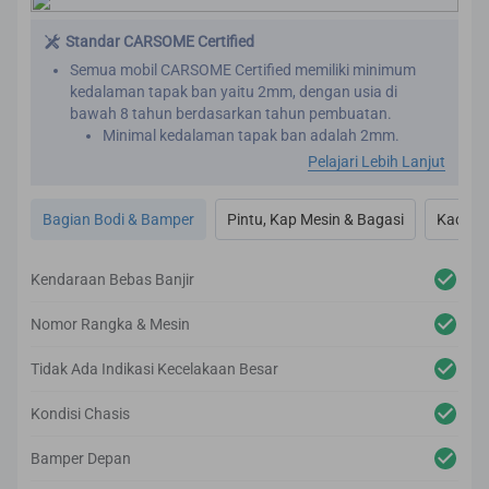
Standar CARSOME Certified
Semua mobil CARSOME Certified memiliki minimum
kedalaman tapak ban yaitu 2mm, dengan usia di
bawah 8 tahun berdasarkan tahun pembuatan.
Minimal kedalaman tapak ban adalah 2mm.
Inspeksi menyeluruh dilakukan pada eksterior mobil
Pelajari Lebih Lanjut
untuk memastikan bahwa mobil memenuhi standar
tertinggi.
Bagian Bodi & Bamper
Pintu, Kap Mesin & Bagasi
Kaca & 
Jika ditemukan ketidak sempurnaan pada permukaan
bodi mobil, akan direkondisi sesuai dengan pedoman
CARSOME
Kendaraan Bebas Banjir
Kami juga melakukan pemeriksaan secara menyeluruh
meliputi body panels, bumper, kaca, dan jendela mobil,
Nomor Rangka & Mesin
pemeriksaan secara seksama juga dilakukan pada
keseluruhan sistem pencahayaan mobil, untuk
Tidak Ada Indikasi Kecelakaan Besar
memastikan semua komponen tersebut sudah
memenuhi standar CARSOME Certified.
Kondisi Chasis
Bamper Depan