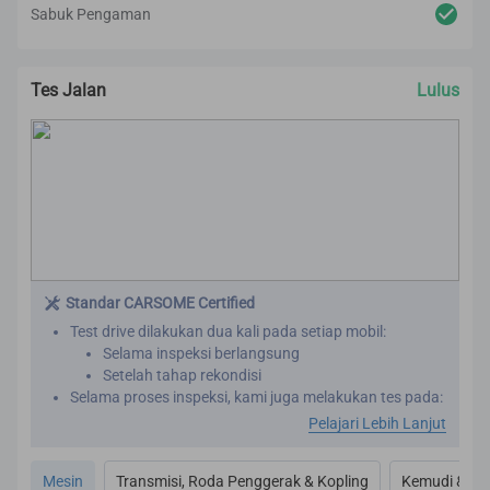
Inspeksi dan rekondisi pada interior dilakukan untuk
Sabuk Pengaman
menjamin bahwa setiap mobil telah memenuhi standar
CARSOME Certified.
Tes Jalan
Lulus
Standar CARSOME Certified
Test drive dilakukan dua kali pada setiap mobil:
Selama inspeksi berlangsung
Setelah tahap rekondisi
Selama proses inspeksi, kami juga melakukan tes pada:
Performa mesin
Pelajari Lebih Lanjut
Transmisi
Transaxle
Mesin
Transmisi, Roda Penggerak & Kopling
Kemudi & R
Kopling