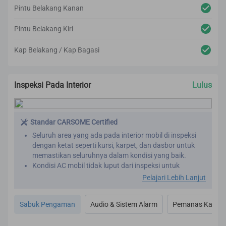
Pintu Belakang Kanan
Pintu Belakang Kiri
Kap Belakang / Kap Bagasi
Inspeksi Pada Interior
Lulus
Standar CARSOME Certified
Seluruh area yang ada pada interior mobil di inspeksi
dengan ketat seperti kursi, karpet, dan dasbor untuk
memastikan seluruhnya dalam kondisi yang baik.
Kondisi AC mobil tidak luput dari inspeksi untuk
memastikan mobil bebas bau dan AC berfungsi dengan
Pelajari Lebih Lanjut
baik.
Rekondisi yang kami lakukan mencakup premium
Sabuk Pengaman
Audio & Sistem Alarm
Pemanas Kaca, S
detailing dan proses pembersihan menyeluruh pada
interior mobil