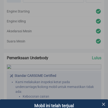
Sistem kemudi
Rem
Engine Starting
Setelah tahap rekondisi, kami kembali melakukan uji
jalan untuk memastikan tidak ada suara yang tidak
Engine Idling
wajar, getaran atau masalah teknis yang muncul.
Kami melakukan inspeksi secara profesional berbasis
Akselarasi Mesin
teknologi untuk menghasilkan laporan inspeksi yang
akurat.
Suara Mesin
Pemeriksaan Underbody
Lulus
Standar CARSOME Certified
Kami melakukan inspeksi ketat pada
undercarriage/kolong mobil untuk memastikan tidak
ada:
Kebocoran cairan
Komponen yang longgar
Pelajari Lebih Lanjut
Mobil ini telah terjual
Kebocoran oli