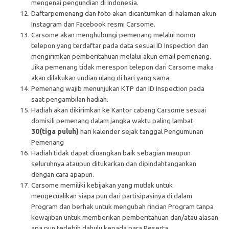
mengenai pengundian di Indonesia.
Daftarpemenang dan foto akan dicantumkan di halaman akun
Instagram dan Facebook resmi Carsome.
Carsome akan menghubungi pemenang melalui nomor
telepon yang terdaftar pada data sesuai ID Inspection dan
mengirimkan pemberitahuan melalui akun email pemenang.
Jika pemenang tidak merespon telepon dari Carsome maka
akan dilakukan undian ulang di hari yang sama.
Pemenang wajib menunjukan KTP dan ID Inspection pada
saat pengambilan hadiah.
Hadiah akan dikirimkan ke Kantor cabang Carsome sesuai
domisili pemenang dalam jangka waktu paling lambat
30
(
tiga puluh
)
hari kalender sejak tanggal Pengumunan
Pemenang
Hadiah tidak dapat diuangkan baik sebagian maupun
seluruhnya ataupun ditukarkan dan dipindahtangankan
dengan cara apapun.
Carsome memiliki kebijakan yang mutlak untuk
mengecualikan siapa pun dari partisipasinya di dalam
Program dan berhak untuk mengubah rincian Program tanpa
kewajiban untuk memberikan pemberitahuan dan/atau alasan
apa pun terlebih dahulu kepada para Peserta.