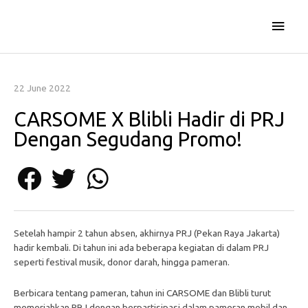
Skip
Main
to
content
Men
22 June 2022
CARSOME X Blibli Hadir di PRJ
Dengan Segudang Promo!
Setelah hampir 2 tahun absen, akhirnya PRJ (Pekan Raya Jakarta)
hadir kembali. Di tahun ini ada beberapa kegiatan di dalam PRJ
seperti festival musik, donor darah, hingga pameran.
Berbicara tentang pameran, tahun ini CARSOME dan Blibli turut
memeriahkan PRJ dengan berpartisipasi dalam pameran mobil dan