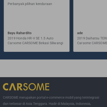
Perbanyak pilihan kendaraan
Bayu Rahardito
ade
2019 Honda HR-V SE 1.5 Auto
2019 Daihatsu TER
Carsome CARSOME Bekasi Siliwangi
Manual
Carsome CARSOME
Selatan
CARSOME merupakan portal e-commerce mobil yang terintegrasi
dan terbesar di Asia Tenggara. Hadir di Malaysia, Indonesia,