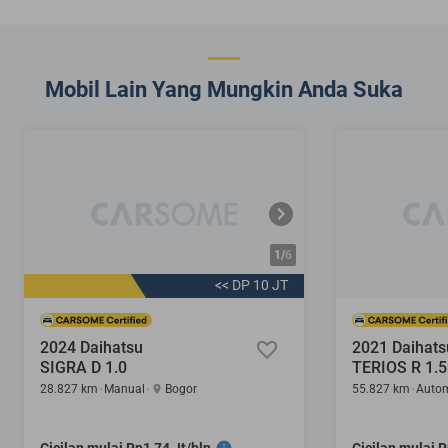
Mobil Lain Yang Mungkin Anda Suka
1/
6
<< DP 10 JT
2024 Daihatsu
2021 Daihats
SIGRA D 1.0
TERIOS R 1.5
28.827 km
Manual
Bogor
55.827 km
Autom
Cicilan mulai Rp1,74 Jt/bln
Cicilan mulai R