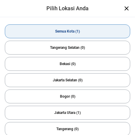
Pilih Lokasi Anda
CARSOME App Telah Hadir
Open
Makin mudah temukan mobil impian
Dapatkan Aplikasi
Semua Kota (1)
Beli Mobil
Daihatsu
ROCKY
Semua Kota
Tangerang Selatan (0)
Bekasi (0)
All Filters
1
Sort
Jakarta Selatan (0)
Reset
Daihatsu & ROCKY
Notifikasi Pencarian
Bogor (0)
Temukan Mobil Idaman dengan cepat
Kami bantu carikan mobil sesuai dengan kriteria Anda.
Jakarta Utara (1)
Cepat, sederhana dan mudah!
Sukses
Tangerang (0)