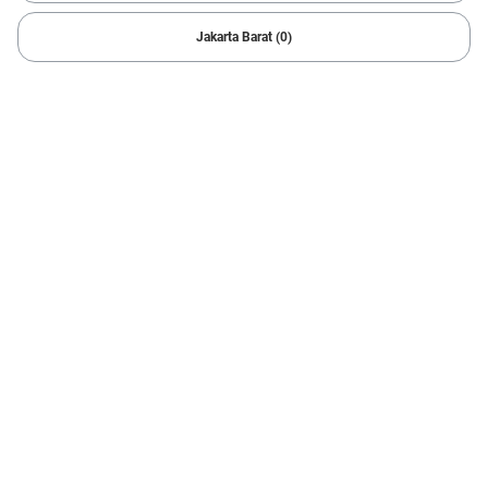
1 Hasil
Jakarta Barat (0)
1/
6
2021 Daihatsu
ROCKY R ASA 1.0
58.382 km
Automatic
Jakarta Utara
Cicilan mulai Rp2,74 Jt/bln