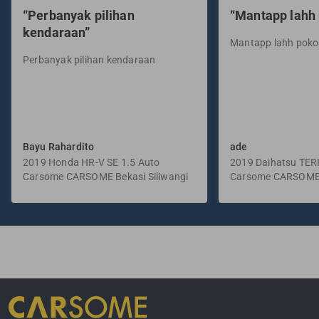
“Perbanyak pilihan
“Mantapp lahh
kendaraan”
Mantapp lahh pok
Perbanyak pilihan kendaraan
Bayu Rahardito
ade
2019 Honda HR-V SE 1.5 Auto
2019 Daihatsu TER
Carsome CARSOME Bekasi Siliwangi
Manual
Carsome CARSOME
Selatan