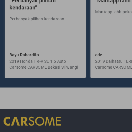
“Perbanyak pilihan
“Mantapp lahh
kendaraan”
Mantapp lahh pok
Perbanyak pilihan kendaraan
Bayu Rahardito
ade
2019 Honda HR-V SE 1.5 Auto
2019 Daihatsu TER
Carsome CARSOME Bekasi Siliwangi
Manual
Carsome CARSOME
Selatan