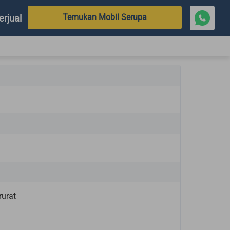
Temukan Mobil Serupa
erjual
rurat