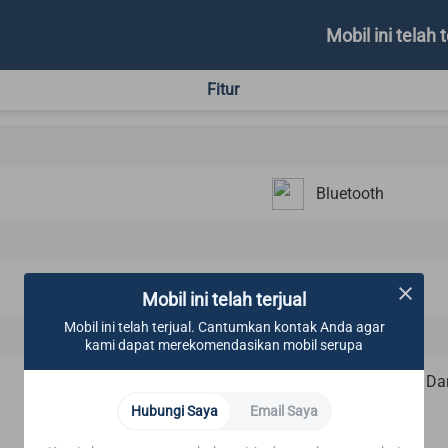
Mobil ini telah t
Fitur
Bluetooth
Mobil ini telah terjual
Mobil ini telah terjual. Cantumkan kontak Anda agar
kami dapat merekomendasikan mobil serupa
Sinyal Berhenti Da
Hubungi Saya
Email Saya
ABS/EBD