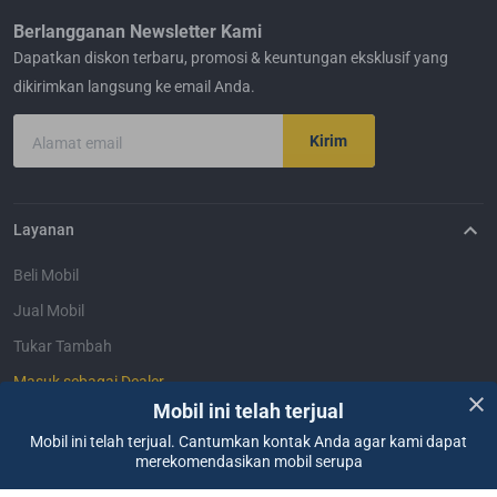
Berlangganan Newsletter Kami
Dapatkan diskon terbaru, promosi & keuntungan eksklusif yang
dikirimkan langsung ke email Anda.
Kirim
Alamat email
Layanan
Beli Mobil
Jual Mobil
Tukar Tambah
Masuk sebagai Dealer
Mobil ini telah terjual
Mobil ini telah terjual. Cantumkan kontak Anda agar kami dapat
Bantuan
merekomendasikan mobil serupa
FAQ
Hubungi Kami
Lokasi Kami