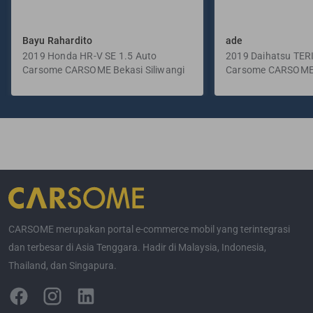
Bayu Rahardito
ade
2019 Honda HR-V SE 1.5 Auto
2019 Daihatsu TER
Carsome CARSOME Bekasi Siliwangi
Manual
Carsome CARSOME
Selatan
CARSOME merupakan portal e-commerce mobil yang terintegrasi
dan terbesar di Asia Tenggara. Hadir di Malaysia, Indonesia,
Thailand, dan Singapura.