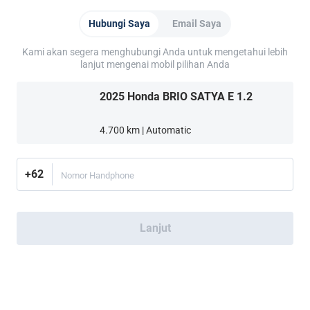
Tentang CARSOME
Hubungi Saya
Email Saya
Tentang Kami
Mobil Bekas CARSOME
Ulasan Mobil
Pelaporan Pelanggaran
Karir
Semua Artikel
Partner Websites
Kami akan segera menghubungi Anda untuk mengetahui lebih
AutoFun
Mobil123
Carmudi
CarTimes
lanjut mengenai mobil pilihan Anda
Unduh Aplikasi
2025 Honda BRIO SATYA E 1.2
4.700 km | Automatic
+62
Nomor Handphone
Lebih banyak cara untuk berbelanja:
Temukan CARSOME Center di dekat
Anda.
Atau hubungi
(021) 5099 8890
Lanjut
Indonesia
© 2016-2025 PT Car Some Certified Indonesia (0212210000223)
Dilindungi oleh hak cipta.
Kebijakan Privasi
Syarat Penggunaan