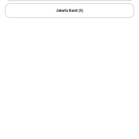
49 Hasil
Jakarta Barat (0)
Rp 8.000.000
OFF
1/
6
2016 Honda
MOBILIO E 1.5
75.020 km
Manual
Bekasi
Cicilan mulai Rp1,98 Jt/bln