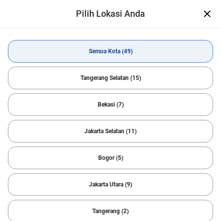
Pilih Lokasi Anda
CARSOME App Telah Hadir
Open
Makin mudah temukan mobil impian
Dapatkan Aplikasi
Semua Kota (49)
Beli Mobil
Honda
Semua Kota
Tangerang Selatan (15)
Bekasi (7)
All Filters
1
Sort
Jakarta Selatan (11)
Reset
Honda
Notifikasi Pencarian
Bogor (5)
Temukan Mobil Idaman dengan cepat
Kami bantu carikan mobil sesuai dengan kriteria Anda.
Jakarta Utara (9)
Cepat, sederhana dan mudah!
Sukses
Tangerang (2)