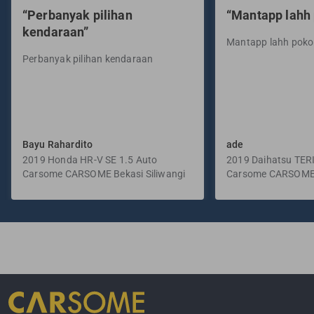
“Perbanyak pilihan
“Mantapp lahh
kendaraan”
Mantapp lahh pok
Perbanyak pilihan kendaraan
Bayu Rahardito
ade
2019 Honda HR-V SE 1.5 Auto
2019 Daihatsu TER
Carsome CARSOME Bekasi Siliwangi
Manual
Carsome CARSOME
Selatan