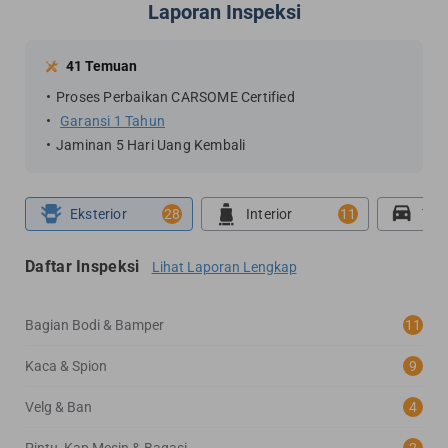
Laporan Inspeksi
41 Temuan
Proses Perbaikan CARSOME Certified
Garansi 1 Tahun
Jaminan 5 Hari Uang Kembali
Eksterior
28
Interior
11
Tes
Daftar Inspeksi
Lihat Laporan Lengkap
Bagian Bodi & Bamper
11
Kaca & Spion
9
Velg & Ban
4