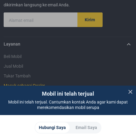
dikirimkan langsung ke email Anda.
Kirim
Alamat email
Layanan
Beli Mobil
Jual Mobil
Tukar Tambah
Masuk sebagai Dealer
Mobil ini telah terjual
Mobil ini telah terjual. Cantumkan kontak Anda agar kami dapat
Bantuan
merekomendasikan mobil serupa
FAQ
Hubungi Kami
Lokasi Kami
Tentang CARSOME
Hubungi Saya
Email Saya
Tentang Kami
Mobil Bekas CARSOME
Ulasan Mobil
Pelaporan Pelanggaran
Karir
Semua Artikel
Partner Websites