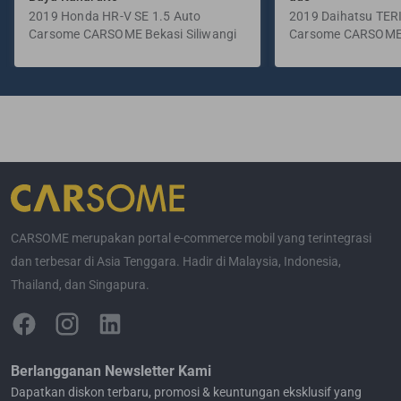
2019 Honda HR-V SE 1.5 Auto
2019 Daihatsu TER
Carsome CARSOME Bekasi Siliwangi
Manual
Carsome CARSOME
Selatan
CARSOME merupakan portal e-commerce mobil yang terintegrasi
dan terbesar di Asia Tenggara. Hadir di Malaysia, Indonesia,
Thailand, dan Singapura.
Berlangganan Newsletter Kami
Dapatkan diskon terbaru, promosi & keuntungan eksklusif yang