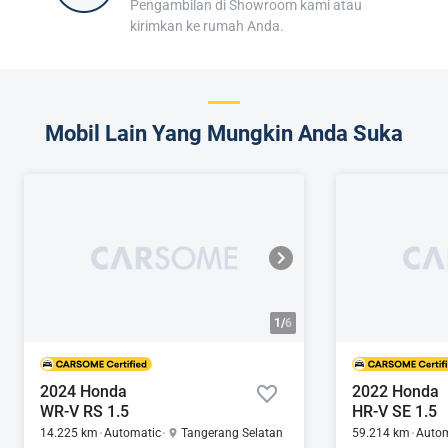
Pengambilan di Showroom kami atau
kirimkan ke rumah Anda.
Mobil Lain Yang Mungkin Anda Suka
1/
6
2024 Honda
2022 Honda
WR-V RS 1.5
HR-V SE 1.5
14.225 km
Automatic
Tangerang Selatan
59.214 km
Autom