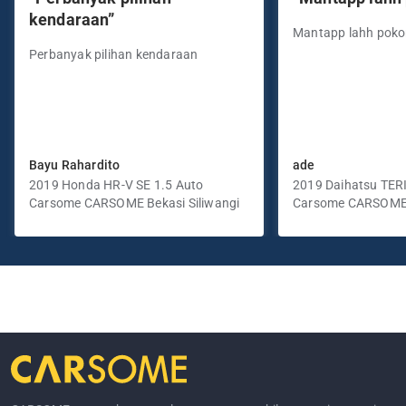
kendaraan”
Mantapp lahh pok
Perbanyak pilihan kendaraan
Bayu Rahardito
ade
2019 Honda HR-V SE 1.5 Auto
2019 Daihatsu TER
Carsome CARSOME Bekasi Siliwangi
Manual
Carsome CARSOME
Selatan