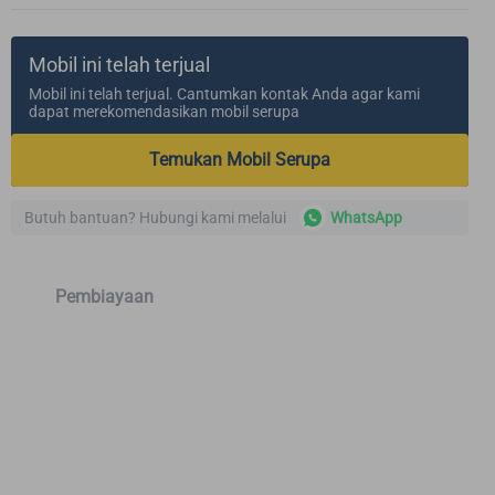
Mobil ini telah terjual
Mobil ini telah terjual. Cantumkan kontak Anda agar kami
dapat merekomendasikan mobil serupa
Temukan Mobil Serupa
Butuh bantuan? Hubungi kami melalui
WhatsApp
Pembiayaan