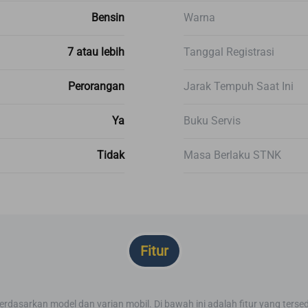
Bensin
Warna
7 atau lebih
Tanggal Registrasi
Perorangan
Jarak Tempuh Saat Ini
Ya
Buku Servis
Tidak
Masa Berlaku STNK
Fitur
berdasarkan model dan varian mobil. Di bawah ini adalah fitur yang tersed