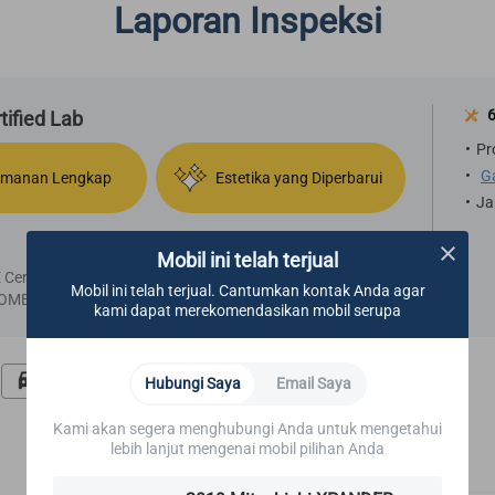
Laporan Inspeksi
ified Lab
Pr
G
manan Lengkap
Estetika yang Diperbarui
Ja
Mobil ini telah terjual
ertified, disarankan untuk segera melakukan janji temu
Mobil ini telah terjual. Cantumkan kontak Anda agar
SOME.
kami dapat merekomendasikan mobil serupa
Tes Jalan
Bagian Bawah
Hubungi Saya
Email Saya
Kami akan segera menghubungi Anda untuk mengetahui
lebih lanjut mengenai mobil pilihan Anda