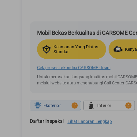
Mobil Bekas Berkualitas di CARSOME Cert
Keamanan Yang Diatas
Kenya
Standar
Cek proses rekondisi CARSOME di sini
Untuk merasakan langsung kualitas mobil CARSOME C
melalui website atau menghubungi Call Center CAR
Eksterior
2
Interior
4
Daftar Inspeksi
Lihat Laporan Lengkap