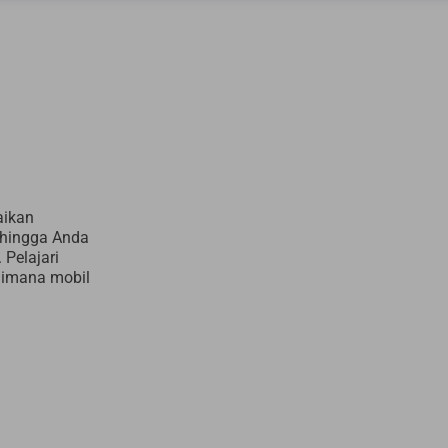
aikan
ehingga Anda
 Pelajari
 dimana mobil