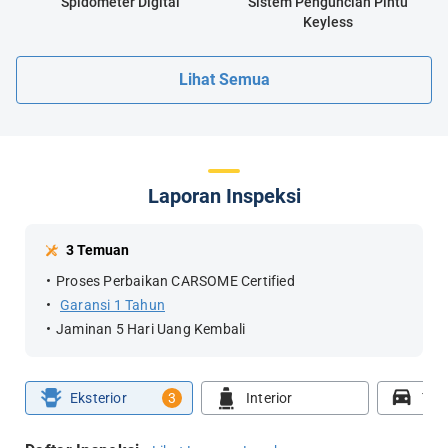
Spidometer Digital
Sistem Penguncian Pintu
Keyless
Lihat Semua
Laporan Inspeksi
3 Temuan
Proses Perbaikan CARSOME Certified
Garansi 1 Tahun
Jaminan 5 Hari Uang Kembali
Eksterior
3
Interior
Tes