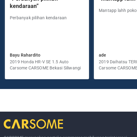
kendaraan”
Mantapp lahh pok
Perbanyak pilihan kendaraan
Bayu Rahardito
ade
2019 Honda HR-V SE 1.5 Auto
2019 Daihatsu TER
Carsome CARSOME Bekasi Siliwangi
Manual
Carsome CARSOME
Selatan