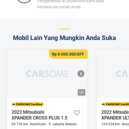
Pengambilan di Showroom kami atau
kirimkan ke rumah Anda.
Mobil Lain Yang Mungkin Anda Suka
Rp 8.000.000
OFF
1/
6
2023 Mitsubishi
2022 Mitsubi
XPANDER CROSS PLUS 1.5
XPANDER UL
69.736 km
Automatic
Jakarta Selatan
104.034 km
Aut