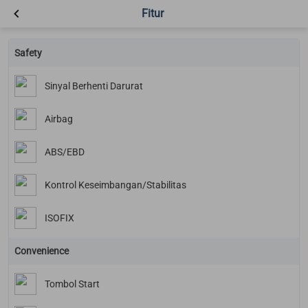
Fitur
Safety
Sinyal Berhenti Darurat
Airbag
ABS/EBD
Kontrol Keseimbangan/Stabilitas
ISOFIX
Convenience
Tombol Start