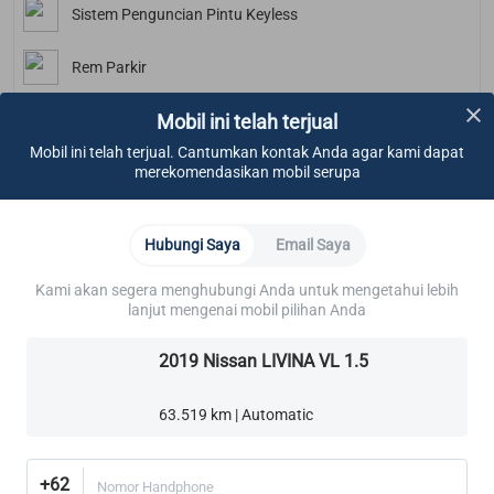
Sistem Penguncian Pintu Keyless
Rem Parkir
Mobil ini telah terjual
Kamera Mundur
Mobil ini telah terjual. Cantumkan kontak Anda agar kami dapat
merekomendasikan mobil serupa
Bluetooth
Lighting
Hubungi Saya
Email Saya
LED Daytime Running Lights
Kami akan segera menghubungi Anda untuk mengetahui lebih
lanjut mengenai mobil pilihan Anda
Cabin
2019 Nissan LIVINA VL 1.5
AC Belakang
63.519 km | Automatic
Soket Listrik
+62
Nomor Handphone