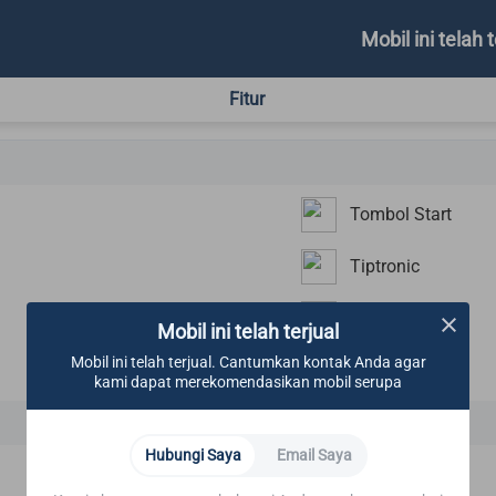
Mobil ini telah t
Fitur
Tombol Start
Tiptronic
Rem Parkir
Mobil ini telah terjual
Mobil ini telah terjual. Cantumkan kontak Anda agar
Bluetooth
kami dapat merekomendasikan mobil serupa
Hubungi Saya
Email Saya
ABS/EBD