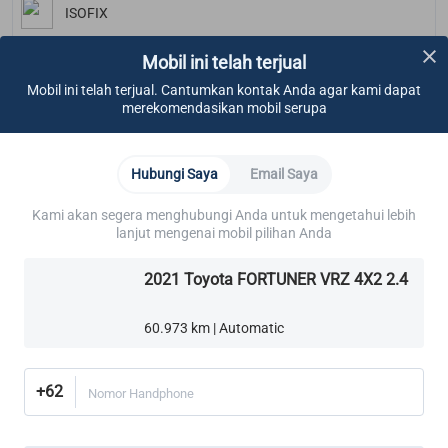
ISOFIX
Mobil ini telah terjual
Convenience
Mobil ini telah terjual. Cantumkan kontak Anda agar kami dapat
merekomendasikan mobil serupa
Sistem Penguncian Pintu Keyless
Tiptronic
Hubungi Saya
Email Saya
Kamera Mundur
Kami akan segera menghubungi Anda untuk mengetahui lebih
lanjut mengenai mobil pilihan Anda
Bluetooth
2021 Toyota FORTUNER VRZ 4X2 2.4
Lighting
60.973 km | Automatic
LED Daytime Running Lights
+62
Nomor Handphone