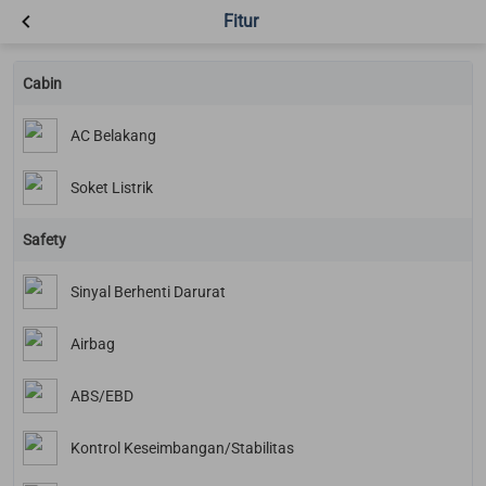
Fitur
Cabin
AC Belakang
Soket Listrik
Safety
Sinyal Berhenti Darurat
Airbag
ABS/EBD
Kontrol Keseimbangan/Stabilitas