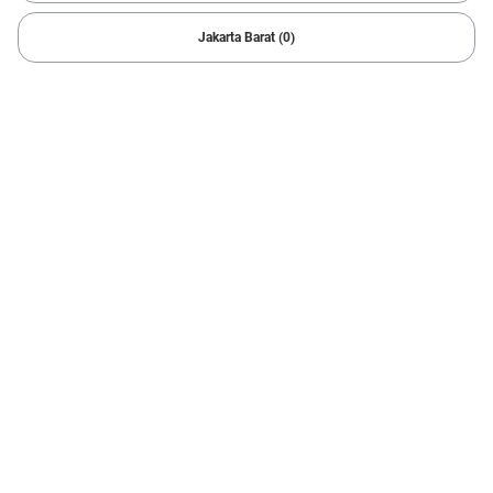
9 Hasil
Jakarta Barat (0)
1/
6
2022 Toyota
RAIZE GR SPORT 1.0
57.144 km
Automatic
Bogor
Cicilan mulai Rp3,00 Jt/bln