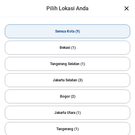
Pilih Lokasi Anda
CARSOME App Telah Hadir
Open
Makin mudah temukan mobil impian
Dapatkan Aplikasi
Semua Kota (9)
Beli Mobil
Toyota
RAIZE
Semua Kota
Bekasi (1)
Tangerang Selatan (1)
All Filters
1
Sort
Jakarta Selatan (3)
Reset
Toyota & RAIZE
Notifikasi Pencarian
Bogor (2)
Temukan Mobil Idaman dengan cepat
Kami bantu carikan mobil sesuai dengan kriteria Anda.
Jakarta Utara (1)
Cepat, sederhana dan mudah!
Sukses
Tangerang (1)