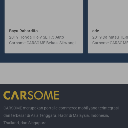
Bayu Rahardito
ade
2019 Honda HR-V SE 1.5 Auto
2019 Daihatsu TER
Carsome CARSOME Bekasi Siliwangi
Manual
Carsome CARSOME
Selatan
CARSOME merupakan portal e-commerce mobil yang terintegrasi
dan terbesar di Asia Tenggara. Hadir di Malaysia, Indonesia,
Thailand, dan Singapura.