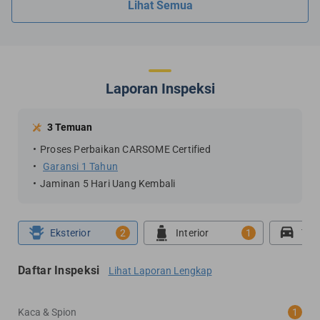
Lihat Semua
Laporan Inspeksi
3 Temuan
Proses Perbaikan CARSOME Certified
Garansi 1 Tahun
Jaminan 5 Hari Uang Kembali
Eksterior
2
Interior
1
Tes
Daftar Inspeksi
Lihat Laporan Lengkap
Kaca & Spion
1