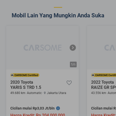
Mobil Lain Yang Mungkin Anda Suka
1/
6
2020 Toyota
2022 Toyota
YARIS S TRD 1.5
RAIZE GR SP
49.680 km
Automatic
Jakarta Utara
43.556 km
Autom
Cicilan mulai Rp3,03 Jt/bln
Cicilan mulai R
Harga Kredit: Rp 204.000.000
Harga Kredit