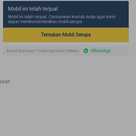
Mobil ini telah terjual
Mobil ini telah terjual. Cantumkan kontak Anda agar kami
dapat merekomendasikan mobil serupa
Temukan Mobil Serupa
Butuh bantuan? Hubungi kami melalui
WhatsApp
yaan