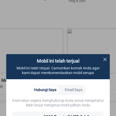
Velg & Ban
Mobil ini telah terjual
Mobil ini telah terjual. Cantumkan kontak Anda agar
kami dapat merekomendasikan mobil serupa
 Mesin
Fender kanan depan
et
Baret
Hubungi Saya
Email Saya
Kami akan segera menghubungi Anda untuk mengetahui
lebih lanjut mengenai mobil pilihan Anda