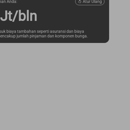
Atur Ulang
nan Anda:
Jt/bln
asuk biaya tambahan seperti asuransi dan biaya
 mencakup jumlah pinjaman dan komponen bunga.