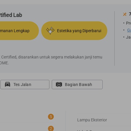
ified Lab
Pr
G
manan Lengkap
Estetika yang Diperbarui
Ja
ertified, disarankan untuk segera melakukan janji temu
SOME.
Tes Jalan
Bagian Bawah
5
Lampu Eksterior
2