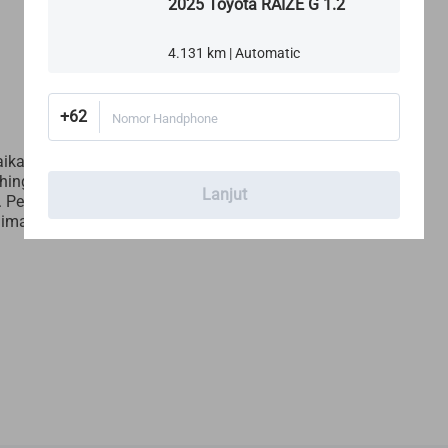
2025 Toyota RAIZE G 1.2
4.131 km | Automatic
+62
Nomor Handphone
aikan
ehingga Anda
Lanjut
 Pelajari
 dimana mobil