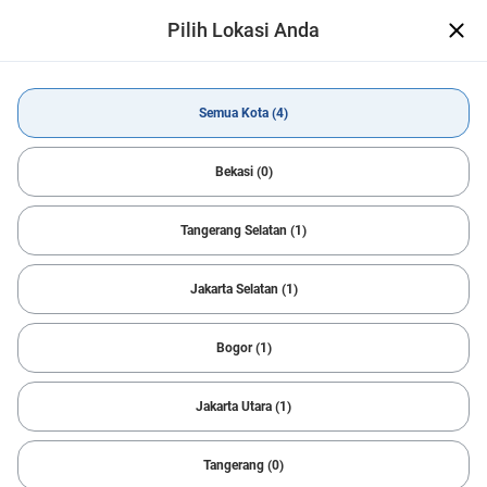
Pilih Lokasi Anda
CARSOME App Telah Hadir
Open
Makin mudah temukan mobil impian
Dapatkan Aplikasi
Semua Kota (4)
Beli Mobil
Toyota
YARIS
Semua Kota
Bekasi (0)
Tangerang Selatan (1)
All Filters
1
Sort
Jakarta Selatan (1)
Reset
Toyota & YARIS
Notifikasi Pencarian
Bogor (1)
Temukan Mobil Idaman dengan cepat
Kami bantu carikan mobil sesuai dengan kriteria Anda.
Jakarta Utara (1)
Cepat, sederhana dan mudah!
Sukses
Tangerang (0)