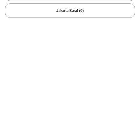
4 Hasil
Jakarta Barat (0)
Rp 7.000.000
OFF
1/
6
2019 Toyota
YARIS S TRD 1.5
71.407 km
Automatic
Tangerang Selatan
Cicilan mulai Rp2,87 Jt/bln