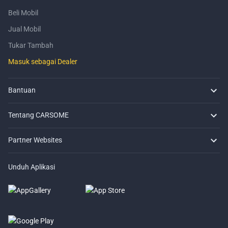
Beli Mobil
Jual Mobil
Tukar Tambah
Masuk sebagai Dealer
Bantuan
FAQ
Hubungi Kami
Lokasi Kami
Tentang CARSOME
Tentang Kami
Mobil Bekas CARSOME
Ulasan Mobil
Pelaporan Pelanggaran
Karir
Semua Artikel
Partner Websites
AutoFun
Mobil123
Carmudi
CarTimes
Unduh Aplikasi