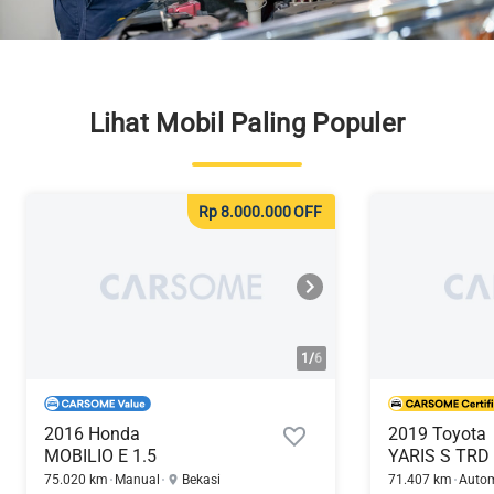
Lihat Mobil Paling Populer
Rp 8.000.000
OFF
1/
6
2016 Honda
2019 Toyota
MOBILIO E 1.5
YARIS S TRD 
75.020 km
Manual
Bekasi
71.407 km
Autom