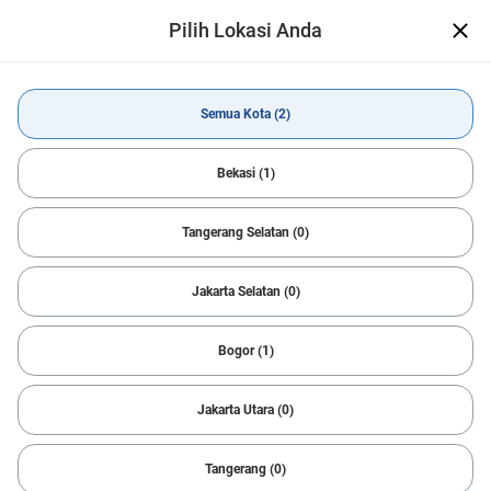
Pilih Lokasi Anda
CARSOME App Telah Hadir
Open
Makin mudah temukan mobil impian
Dapatkan Aplikasi
Semua Kota (2)
Beli Mobil
Daihatsu
XENIA
Semua Kota
Bekasi (1)
Tangerang Selatan (0)
All Filters
1
Sort
Jakarta Selatan (0)
Reset
Daihatsu & XENIA
Notifikasi Pencarian
Bogor (1)
Temukan Mobil Idaman dengan cepat
Kami bantu carikan mobil sesuai dengan kriteria Anda.
Jakarta Utara (0)
Cepat, sederhana dan mudah!
Sukses
Tangerang (0)