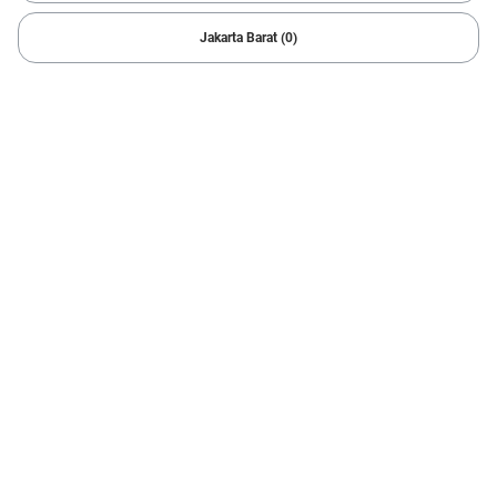
2 Hasil
Jakarta Barat (0)
1/
6
2022 Daihatsu
XENIA R 1.3
65.523 km
Automatic
Bekasi
Cicilan mulai Rp2,83 Jt/bln