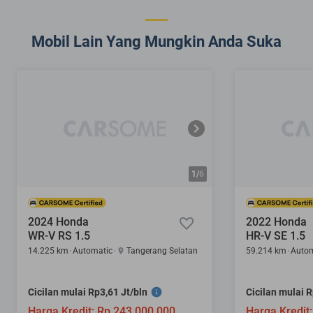
Mobil Lain Yang Mungkin Anda Suka
1/
6
2024 Honda
2022 Honda
WR-V RS 1.5
HR-V SE 1.5
14.225 km
Automatic
Tangerang Selatan
59.214 km
Autom
Cicilan mulai Rp3,61 Jt/bln
Cicilan mulai R
Harga Kredit: Rp 243.000.000
Harga Kredit