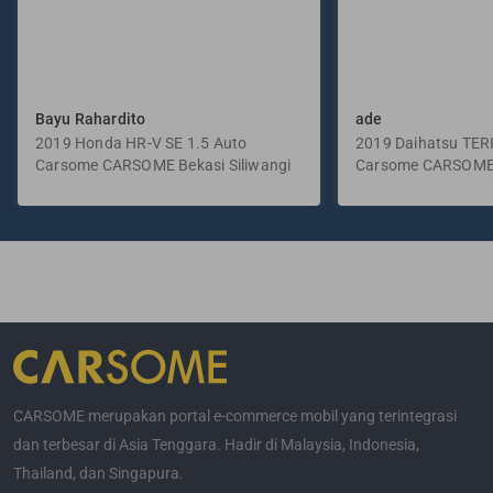
Bayu Rahardito
ade
2019 Honda HR-V SE 1.5 Auto
2019 Daihatsu TER
Carsome CARSOME Bekasi Siliwangi
Manual
Carsome CARSOME
Selatan
CARSOME merupakan portal e-commerce mobil yang terintegrasi
dan terbesar di Asia Tenggara. Hadir di Malaysia, Indonesia,
Thailand, dan Singapura.